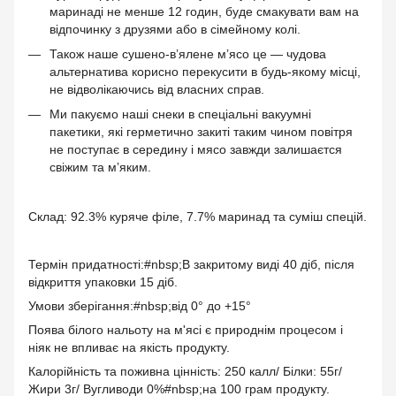
маринаді не менше 12 годин, буде смакувати вам на
відпочинку з друзями або в сімейному колі.
Також наше сушено-в’ялене м’ясо це — чудова
альтернатива корисно перекусити в будь-якому місці,
не відволікаючись від власних справ.
Ми пакуємо наші снеки в спеціальні вакуумні
пакетики, які герметично закиті таким чином повітря
не поступає в середину і мясо завжди залишаєтся
свіжим та м’яким.
Склад: 92.3% куряче філе, 7.7% маринад та суміш спецій.
Термін придатності:#nbsp;В закритому виді 40 діб, після
відкриття упаковки 15 діб.
Умови зберігання:#nbsp;від 0° до +15°
Поява білого нальоту на м'ясі є природнім процесом і
ніяк не впливає на якість продукту.
Калорійність та поживна цінність: 250 калл/ Білки: 55г/
Жири 3г/ Вугливоди 0%#nbsp;на 100 грам продукту.