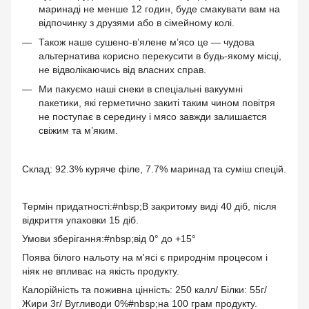
маринаді не менше 12 годин, буде смакувати вам на
відпочинку з друзями або в сімейному колі.
Також наше сушено-в’ялене м’ясо це — чудова
альтернатива корисно перекусити в будь-якому місці,
не відволікаючись від власних справ.
Ми пакуємо наші снеки в спеціальні вакуумні
пакетики, які герметично закиті таким чином повітря
не поступає в середину і мясо завжди залишаєтся
свіжим та м’яким.
Склад: 92.3% куряче філе, 7.7% маринад та суміш спецій.
Термін придатності:#nbsp;В закритому виді 40 діб, після
відкриття упаковки 15 діб.
Умови зберігання:#nbsp;від 0° до +15°
Поява білого нальоту на м'ясі є природнім процесом і
ніяк не впливає на якість продукту.
Калорійність та поживна цінність: 250 калл/ Білки: 55г/
Жири 3г/ Вугливоди 0%#nbsp;на 100 грам продукту.