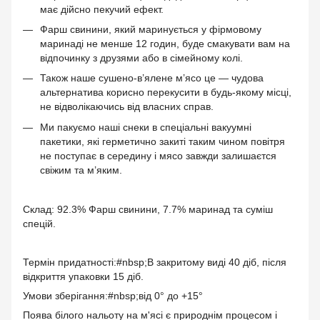
має дійсно пекучий ефект.
Фарш свинини, який маринується у фірмовому
маринаді не менше 12 годин, буде смакувати вам на
відпочинку з друзями або в сімейному колі.
Також наше сушено-в’ялене м’ясо це — чудова
альтернатива корисно перекусити в будь-якому місці,
не відволікаючись від власних справ.
Ми пакуємо наші снеки в спеціальні вакуумні
пакетики, які герметично закиті таким чином повітря
не поступає в середину і мясо завжди залишаєтся
свіжим та м’яким.
Склад: 92.3% Фарш свинини, 7.7% маринад та суміш
спецій.
Термін придатності:#nbsp;В закритому виді 40 діб, після
відкриття упаковки 15 діб.
Умови зберігання:#nbsp;від 0° до +15°
Поява білого нальоту на м'ясі є природнім процесом і