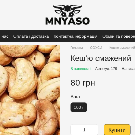
 нас
Оплата і доставка
Контактна інформація
Обмін та повер
Головна
СОУСИ
Кеш'ю смажений
Кеш'ю смажений
В наявності
Артикул: 179
Написат
80 грн
Вага
100 г
Купити