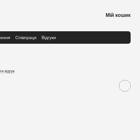
Мій кошик
нення
Співпраця
Відгуки
и відгук