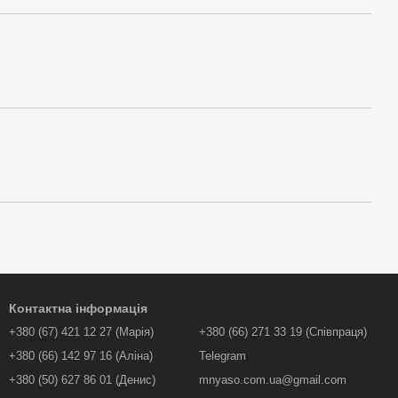
Контактна інформація
+380 (67) 421 12 27 (Марія)
+380 (66) 271 33 19 (Співпраця)
+380 (66) 142 97 16 (Аліна)
Telegram
+380 (50) 627 86 01 (Денис)
mnyaso.com.ua@gmail.com